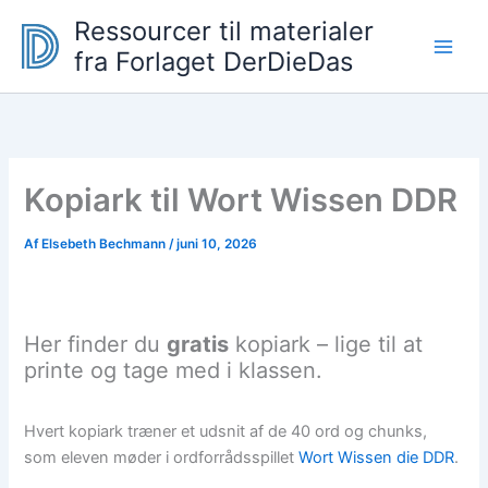
Gå
Ressourcer til materialer
til
fra Forlaget DerDieDas
indholdet
Kopiark til Wort Wissen DDR
Af
Elsebeth Bechmann
/
juni 10, 2026
Her finder du
gratis
kopiark – lige til at
printe og tage med i klassen.
Hvert kopiark træner et udsnit af de 40 ord og chunks,
som eleven møder i ordforrådsspillet
Wort Wissen die DDR
.